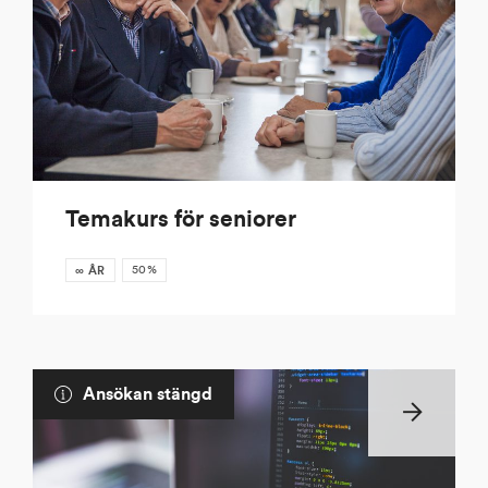
Temakurs för seniorer
50%
∞ ÅR
Ansökan stängd