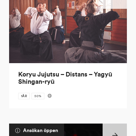
Koryu Jujutsu – Distans – Yagyū
Shingan-ryū
1ÅR
50%
Ansökan öppen