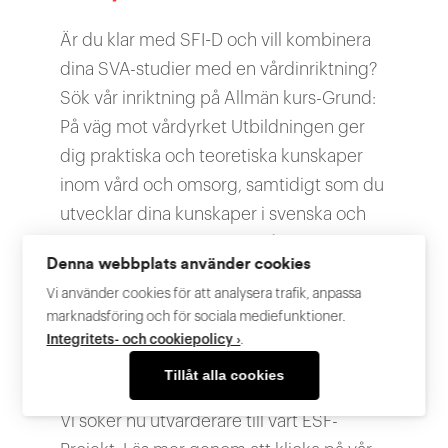
Är du klar med SFI-D och vill kombinera
dina SVA-studier med en vårdinriktning?
Sök vår inriktning på Allmän kurs-Grund:
På väg mot vårdyrket Utbildningen ger
dig praktiska och teoretiska kunskaper
inom vård och omsorg, samtidigt som du
utvecklar dina kunskaper i svenska och
matematik. I inriktningen Vård och
Denna webbplats använder cookies
omsorg vill vi ge en god grund […]
Vi använder cookies för att analysera trafik, anpassa
marknadsföring och för sociala mediefunktioner.
Integritets- och cookiepolicy ›
.
Anbud utvärdering, ESF-
Projekt ”Arena för alla”
Tillåt alla cookies
Vi söker nu utvärderare till vårt ESF-