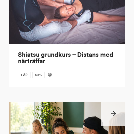
Shiatsu grundkurs – Distans med
närträffar
1 ÅR
50%