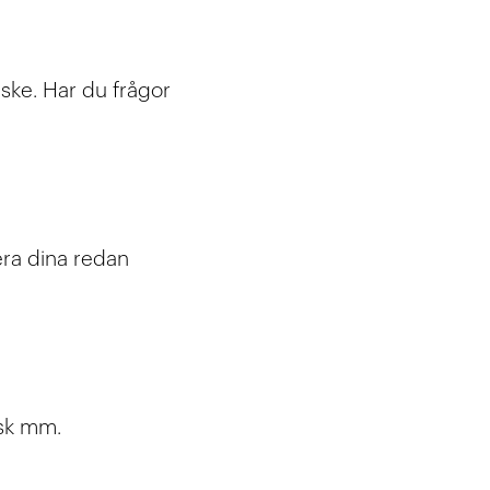
 ske. Har du frågor
era dina redan
usk mm.