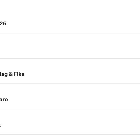
/26
ag & Fika
aro
t