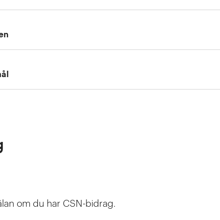
den
ål
g
älan om du har CSN-bidrag.