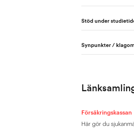
Stöd under studieti
Synpunkter / klagom
Länksamlin
Försäkringskassan
Här gör du sjukanm