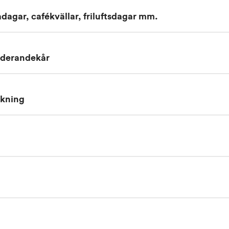
agar, cafékvällar, friluftsdagar mm.
tuderandekår
ökning