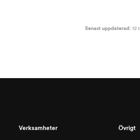
Senast uppdaterad:
12 
Verksamheter
Övrigt