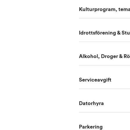
Kulturprogram, temad
Idrottsförening & S
Alkohol, Droger & R
Serviceavgift
Datorhyra
Parkering