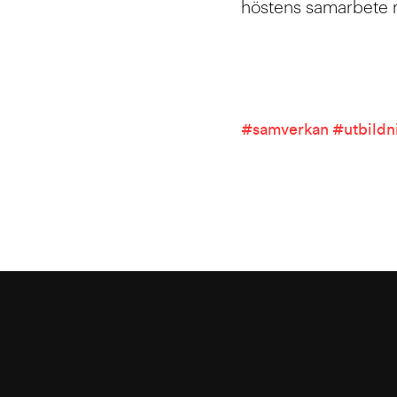
höstens samarbete 
samverkan
utbildn