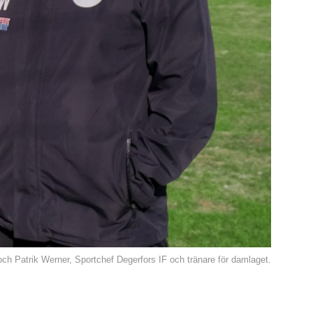
ch Patrik Werner, Sportchef Degerfors IF och tränare för damlaget.