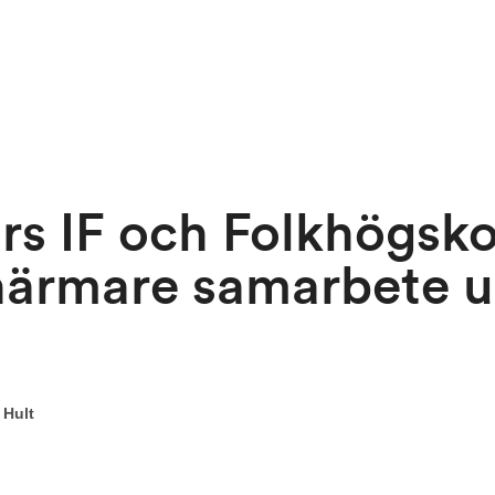
rs IF och Folkhögsk
närmare samarbete 
 Hult