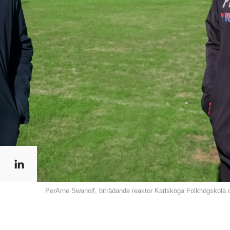
PerArne Swanolf, biträdande reaktor Karlskoga Folkhögskola o