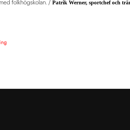
Patrik Werner, sportchef och trä
med folkhögskolan. /
ing