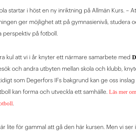
a startar i höst en ny inriktning på Allmän Kurs. – At
tningen ger möjlighet att på gymnasienivå, studera o
perspektiv på fotboll.
D
ra kul att vi i år knyter ett närmare samarbete med
esök och andra utbyten mellan skola och klubb, knyt
idigt som Degerfors IFs bakgrund kan ge oss inslag ur
Läs mer om
tboll kan forma och utveckla ett samhälle.
otboll
.
är lite för gammal att gå den här kursen. Men vi ser i