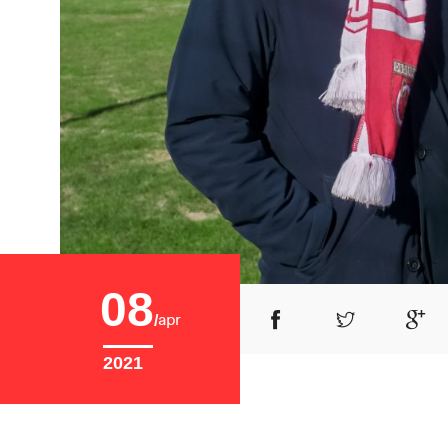
08
apr
2021