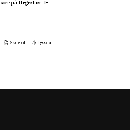
nare på Degerfors IF
Skriv ut
Lyssna