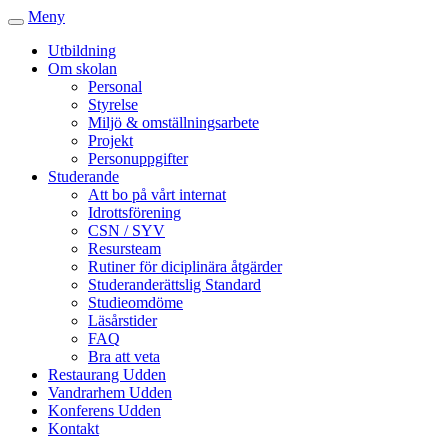
Meny
Utbildning
Om skolan
Personal
Styrelse
Miljö & omställningsarbete
Projekt
Personuppgifter
Studerande
Att bo på vårt internat
Idrottsförening
CSN / SYV
Resursteam
Rutiner för diciplinära åtgärder
Studeranderättslig Standard
Studieomdöme
Läsårstider
FAQ
Bra att veta
Restaurang Udden
Vandrarhem Udden
Konferens Udden
Kontakt