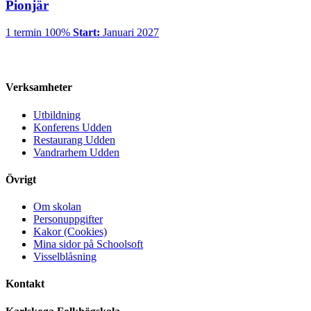
Pionjär
1 termin
100%
Start:
Januari 2027
Verksamheter
Utbildning
Konferens Udden
Restaurang Udden
Vandrarhem Udden
Övrigt
Om skolan
Personuppgifter
Kakor (Cookies)
Mina sidor på Schoolsoft
Visselblåsning
Kontakt