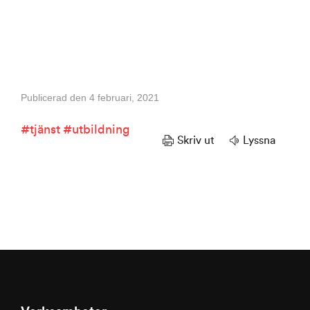
Publicerad den 4 februari, 2021
tjänst
utbildning
Skriv ut
Lyssna