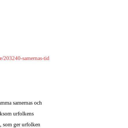
rie/203240-samernas-tid
ksamma samernas och
liksom urfolkens
9, som ger urfolken