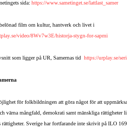
etingets sida:
https://www.sametinget.se/lattlast_samer
belönad film om kultur, hantverk och livet i
tplay.se/video/8Wv7w3E/historja-stygn-for-sapmi
avsnitt som ligger på UR, Samernas tid
https://urplay.se/se
samerna
jlighet för folkbildningen att göra något för att uppmär
och värna mångfald, demokrati samt mänskliga rättigheter 
s rättigheter. Sverige har fortfarande inte skrivit på ILO 16