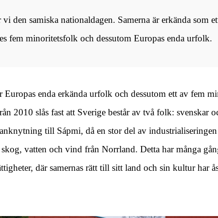
r vi den samiska nationaldagen. Samerna är erkända som ett
ges fem minoritetsfolk och dessutom Europas enda urfolk.
 Europas enda erkända urfolk och dessutom ett av fem minor
ån 2010 slås fast att Sverige består av två folk: svenskar 
 anknytning till Sápmi, då en stor del av industrialisering
skog, vatten och vind från Norrland. Detta har många gång
tigheter, där samernas rätt till sitt land och sin kultur har å