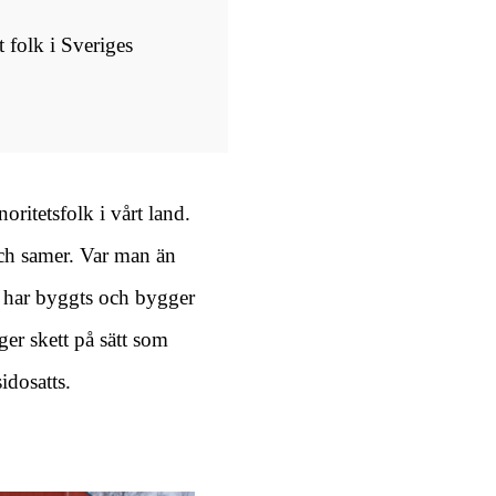
 folk i Sveriges
itetsfolk i vårt land.
och samer. Var man än
en har byggts och bygger
er skett på sätt som
sidosatts.