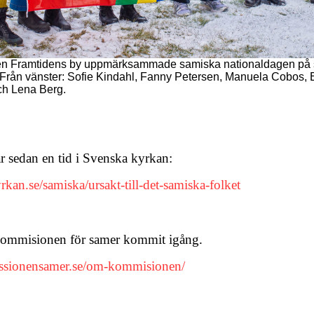
rsen Framtidens by uppmärksammade samiska nationaldagen på 
Från vänster: Sofie Kindahl, Fanny Petersen, Manuela Cobos, 
ch Lena Berg.
r sedan en tid i Svenska kyrkan:
kan.se/samiska/ursakt-till-det-samiska-folket
kommisionen för samer kommit igång.
issionensamer.se/om-kommisionen/