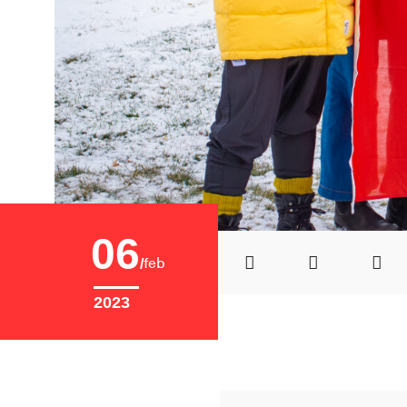
06
feb
2023