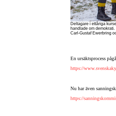
Deltagare i ettåriga ku
handlade om demokrati. 
Carl-Gustaf Ewerbring o
En ursäktsprocess pågå
https://www.svenskakyr
Nu har även sannings
https://sanningskomm